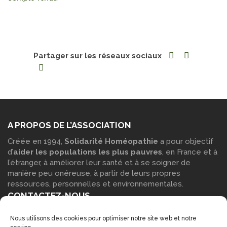
Partager sur les réseaux sociaux
A PROPOS DE L’ASSOCIATION
Créée en 1994,
Solidarité Homéopathie
a pour objectif
d’
aider les populations les plus pauvres
, en France et à
l’étranger, à améliorer leur santé et à se soigner de
manière peu onéreuse, à partir de leurs propres
ressources, personnelles et environnementales.
CONTACTEZ-NOUS
Vous pouvez contacter notre siège social : Par
courrier
:
Nous utilisons des cookies pour optimiser notre site web et notre
Solidarité Homéopathie – Maison des associations, Parc