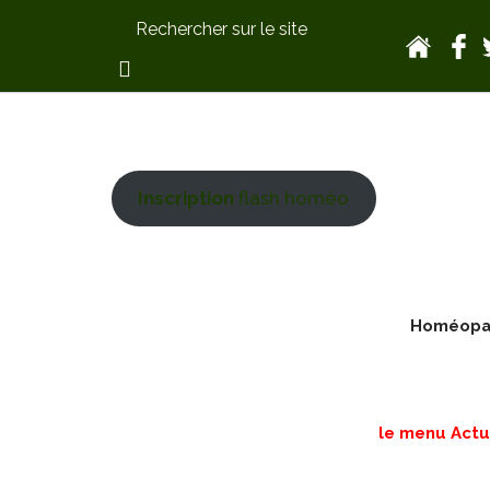
Inscription
flash homéo
Homéopath
le menu Actua