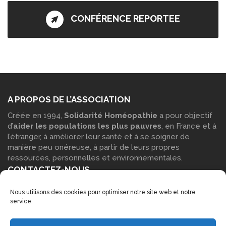
CONFÉRENCE REPORTEE
A PROPOS DE L’ASSOCIATION
Créée en 1994,
Solidarité Homéopathie
a pour objectif
d’
aider les populations les plus pauvres
, en France et à
l’étranger, à améliorer leur santé et à se soigner de
manière peu onéreuse, à partir de leurs propres
ressources, personnelles et environnementales.
CONTACTEZ-NOUS
Vous pouvez contacter notre siège social : Par
courrier
:
Nous utilisons des cookies pour optimiser notre site web et notre
Solidarité Homéopathie – Maison des associations, Parc
service.
Blachère 30230 Bouillargues Par
téléphone
: 06 14 17 15
53 Par
e-mail
à l’aide de notre
formulaire de contact
.