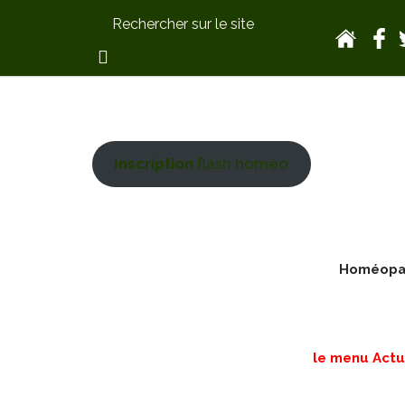
Inscription
flash homéo
Homéopath
le menu Actua