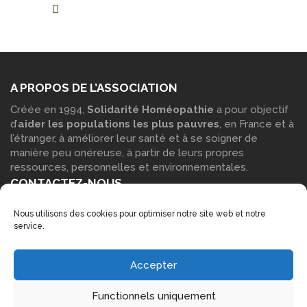
A PROPOS DE L’ASSOCIATION
Créée en 1994,
Solidarité Homéopathie
a pour objectif
d’
aider les populations les plus pauvres
, en France et à
l’étranger, à améliorer leur santé et à se soigner de
manière peu onéreuse, à partir de leurs propres
ressources, personnelles et environnementales.
CONTACTEZ-NOUS
Vous pouvez contacter notre siège social : Par
courrier
:
Nous utilisons des cookies pour optimiser notre site web et notre
Solidarité Homéopathie – Maison des associations, Parc
service.
Blachère 30230 Bouillargues Par
téléphone
: 06 14 17 15
53 Par
e-mail
à l’aide de notre
formulaire de contact
.
LIENS COMPLÉMENTAIRES
Accepter
Accueil
Functionnels uniquement
Mentions légales