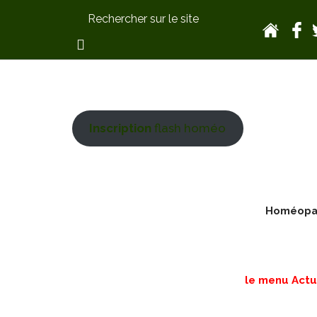
Inscription
flash homéo
Homéopath
le menu Actua