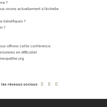
rre ?
us vivons actuellement à l’échelle
s bénéfiques ?
er ?
vous offrons cette conférence.
rsonnes en difficulté)
omeopathie.org
r les réseaux sociaux