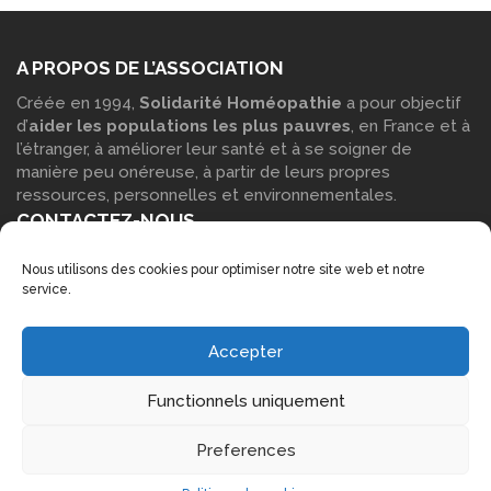
A PROPOS DE L’ASSOCIATION
Créée en 1994,
Solidarité Homéopathie
a pour objectif
d’
aider les populations les plus pauvres
, en France et à
l’étranger, à améliorer leur santé et à se soigner de
manière peu onéreuse, à partir de leurs propres
ressources, personnelles et environnementales.
CONTACTEZ-NOUS
Vous pouvez contacter notre siège social : Par
courrier
:
Nous utilisons des cookies pour optimiser notre site web et notre
Solidarité Homéopathie – Maison des associations, Parc
service.
Blachère 30230 Bouillargues Par
téléphone
: 06 14 17 15
53 Par
e-mail
à l’aide de notre
formulaire de contact
.
LIENS COMPLÉMENTAIRES
Accepter
Accueil
Functionnels uniquement
Mentions légales
Plan du site
Preferences
Nous contacter