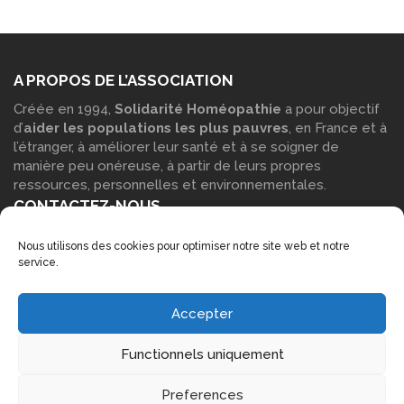
A PROPOS DE L’ASSOCIATION
Créée en 1994,
Solidarité Homéopathie
a pour objectif
d’
aider les populations les plus pauvres
, en France et à
l’étranger, à améliorer leur santé et à se soigner de
manière peu onéreuse, à partir de leurs propres
ressources, personnelles et environnementales.
CONTACTEZ-NOUS
Vous pouvez contacter notre siège social : Par
courrier
:
Nous utilisons des cookies pour optimiser notre site web et notre
Solidarité Homéopathie – Maison des associations, Parc
service.
Blachère 30230 Bouillargues Par
téléphone
: 06 14 17 15
53 Par
e-mail
à l’aide de notre
formulaire de contact
.
LIENS COMPLÉMENTAIRES
Accepter
Accueil
Functionnels uniquement
Mentions légales
Plan du site
Preferences
Nous contacter