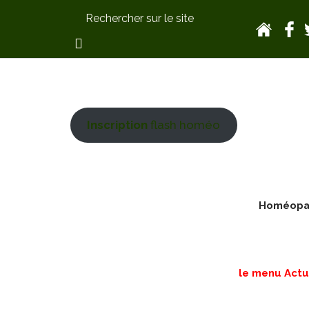
Inscription
flash homéo
Homéopath
le menu Actua