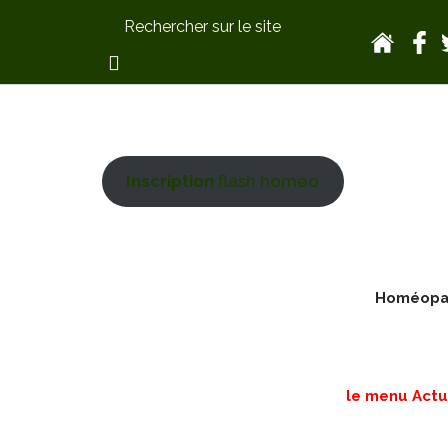
Inscription
flash homéo
Homéopath
le menu Actua