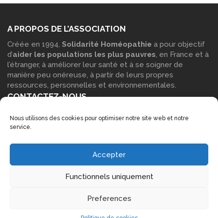
A PROPOS DE L’ASSOCIATION
Créée en 1994,
Solidarité Homéopathie
a pour objectif
d’
aider les populations les plus pauvres
, en France et à
l’étranger, à améliorer leur santé et à se soigner de
manière peu onéreuse, à partir de leurs propres
ressources, personnelles et environnementales.
CONTACTEZ-NOUS
Vous pouvez contacter notre siège social : Par
courrier
:
Nous utilisons des cookies pour optimiser notre site web et notre
Solidarité Homéopathie – Maison des associations, Parc
service.
Blachère 30230 Bouillargues Par
téléphone
: 06 14 17 15
53 Par
e-mail
à l’aide de notre
formulaire de contact
.
LIENS COMPLÉMENTAIRES
Accepter
Accueil
Functionnels uniquement
Mentions légales
Plan du site
Preferences
Nous contacter