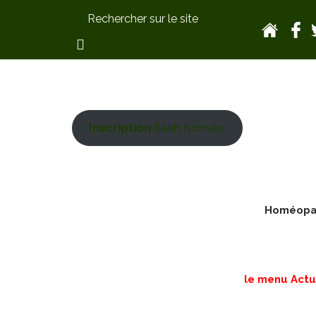
Inscription
flash homéo
Homéopath
le menu Actua